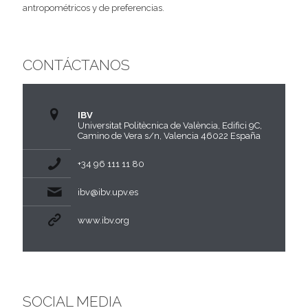
antropométricos y de preferencias.
CONTÁCTANOS
IBV
Universitat Politècnica de València, Edifici 9C,
Camino de Vera s/n, Valencia 46022 España
+34 96 111 11 80
ibv@ibv.upv.es
www.ibv.org
SOCIAL MEDIA